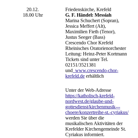
20.12.
Friedenskirche, Krefeld
18.00 Uhr
G. F. Händel: Messiah
Marina Schuchert (Sopran),
Jessica Meffert (Alt),
Maximilien Fieth (Tenor),
Justus Seeger (Bass)
Crescendo Chor Krefeld
Rheinisches Oratorienorchester
Leitung: Heinz-Peter Kortmann
Tickets sind unter Tel.
02151/3521381
und
www.crescendo-chor-
krefeld.de
erhältlich
Unter der Web-Adresse
https://katholisch-krefeld-
nordwest.de/glaube-und-
gottesdienst/kirchenmusik---
choere/konzertreihe-st.-cyriakus/
werden Sie über die
musikalischen Aktivitäten der
Krefelder Kirchengemeinde St.
Cyriakus informiert.