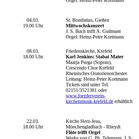
Orgel: Heinz-Peter Kortmann
04.03.
St. Bonifatius, Gießen
19.00 Uhr
Mittwochskonzert
J. S. Bach trifft A. Guilmant
Orgel: Heinz-Peter Kortmann
08.03.
Friedenskirche, Krefeld
18.00 Uhr
Karl Jenkins: Stabat Mater
Maarja Purga (Sopran),
Crescendo Chor Krefeld
Rheinisches Oratorienorchester
Leitung: Heinz-Peter Kortmann
Tickets sind unter Tel.
02151/3521381 oder
www.foerderverein-
kirchenmusik-krefeld.de
erhältlich
22.03.
Kirche Herz-Jesu,
18.00 Uhr
Mönchengladbach - Rheydt
Flöte trifft Orgel
Werke von G. Ph. Telemann, J. S.